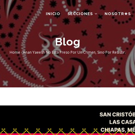
AIN
AVIGATION
INICIO
SECCIONES
NOSOTR★S
Blog
Home
-
Anan Yaeesh No Está Preso Por Un Crimen, Sino Por Resistir.
Breadcrumb