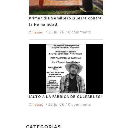
Primer día Semillero Guerra contra
la Humanidad.
/
23 Jul 26
/
0 comments
Chiapas
¡ALTO A LA FÁBRICA DE CULPABLES!
/
22 Jul 26
/
0 comments
Chiapas
CATEGORIAS