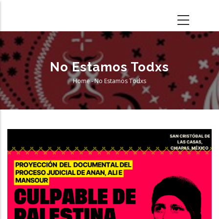
Skip
to
main
content
No Estamos Todxs
Home
-
No Estamos Todxs
Breadcrumb