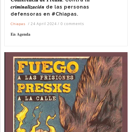
𝒄𝒓𝒊𝒎𝒊𝒏𝒂𝒍𝒊𝒛𝒂𝒄𝒊𝒐́𝒏 de las personas
defensoras en #Chiapas.
/
24 April 2024
/
0 comments
Chiapas
𝐄𝐧 𝐀𝐠𝐞𝐧𝐝𝐚