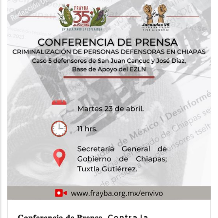
𝐂𝐨𝐧𝐟𝐞𝐫𝐞𝐧𝐜𝐢𝐚 𝐝𝐞 𝐏𝐫𝐞𝐧𝐬𝐚. Contra la