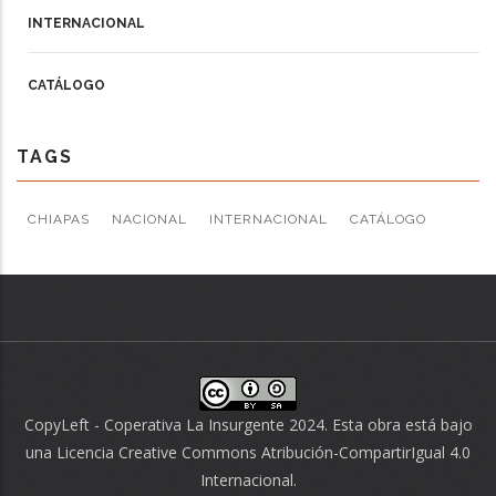
INTERNACIONAL
CATÁLOGO
TAGS
CHIAPAS
NACIONAL
INTERNACIONAL
CATÁLOGO
CopyLeft - Coperativa La Insurgente 2024. Esta obra está bajo
una
Licencia Creative Commons Atribución-CompartirIgual 4.0
Internacional
.