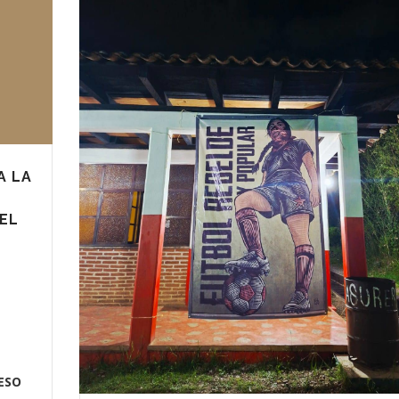
A LA
EL
ESO