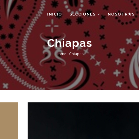
AIN
AVIGATION
INICIO
SECCIONES
NOSOTR★S
Chiapas
Home
-
Chiapas
Breadcrumb