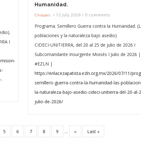
Humanidad.
/
12 July 2026
/
0 comments
Chiapas
Programa. Semillero Guerra contra la Humanidad. (
dio).
poblaciones y la naturaleza bajo asedio)
RRA I
CIDECI-UNITIERRA, del 20 al 25 de julio de 2026 I
Subcomandante Insurgente Moisés I Julio de 2026 |
smision-
#EZLN |
s-
https://enlacezapatista.ezln.org.mx/2026/07/11/pro
e-
semillero-guerra-contra-la-humanidad-las-poblacion
la-naturaleza-bajo-asedio-cideci-unitierra-del-20-al-
julio-de-2026/
e
Page
5
Page
6
Page
7
Page
8
Page
9
…
Next
››
Last
Last »
page
page