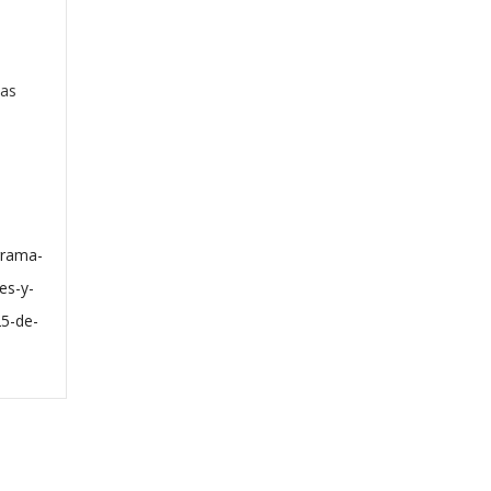
Las
grama-
es-y-
25-de-