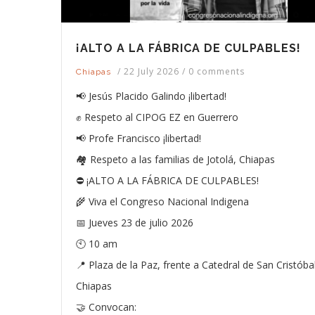
¡ALTO A LA FÁBRICA DE CULPABLES!
/
22 July 2026
/
0 comments
Chiapas
📢 Jesús Placido Galindo ¡libertad!
✊ Respeto al CIPOG EZ en Guerrero
📢 Profe Francisco ¡libertad!
🏘️ Respeto a las familias de Jotolá, Chiapas
⛔ ¡ALTO A LA FÁBRICA DE CULPABLES!
🌾 Viva el Congreso Nacional Indigena
📅 Jueves 23 de julio 2026
🕙 10 am
📍 Plaza de la Paz, frente a Catedral de San Cristóbal
Chiapas
🤝 Convocan: