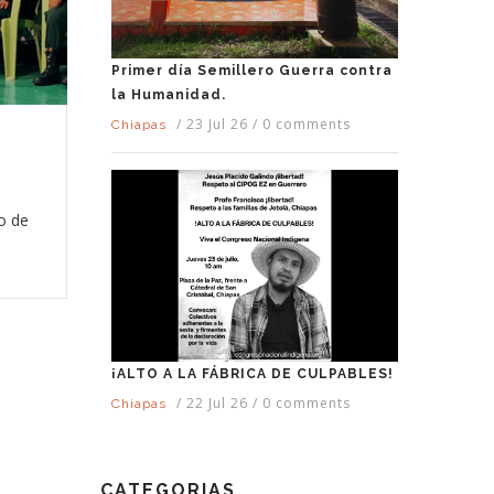
Primer día Semillero Guerra contra
la Humanidad.
/
23 Jul 26
/
0 comments
Chiapas
s
o de
¡ALTO A LA FÁBRICA DE CULPABLES!
/
22 Jul 26
/
0 comments
Chiapas
CATEGORIAS