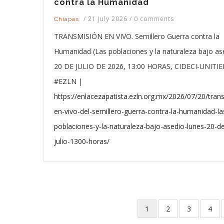
contra la Humanidad
/
21 July 2026
/
0 comments
Chiapas
TRANSMISIÓN EN VIVO. Semillero Guerra contra la
Humanidad (Las poblaciones y la naturaleza bajo ase
20 DE JULIO DE 2026, 13:00 HORAS, CIDECI-UNITIE
#EZLN |
https://enlacezapatista.ezln.org.mx/2026/07/20/tran
en-vivo-del-semillero-guerra-contra-la-humanidad-la
poblaciones-y-la-naturaleza-bajo-asedio-lunes-20-d
julio-1300-horas/
Current
1
Page
2
Page
3
Pag
4
Pagination
page