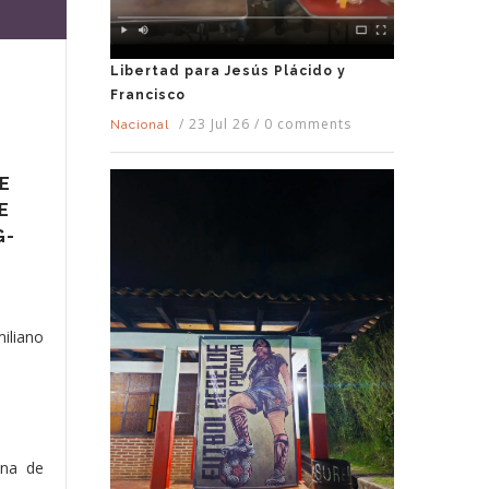
Libertad para Jesús Plácido y
Francisco
/
23 Jul 26
/
0 comments
Nacional
E
E
G-
iliano
ena de