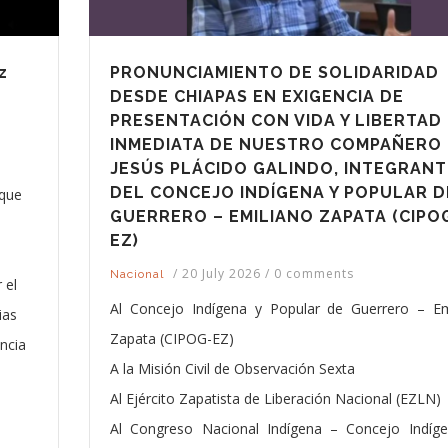
z
PRONUNCIAMIENTO DE SOLIDARIDAD
DESDE CHIAPAS EN EXIGENCIA DE
PRESENTACIÓN CON VIDA Y LIBERTAD
INMEDIATA DE NUESTRO COMPAÑERO
JESÚS PLÁCIDO GALINDO, INTEGRANT
DEL CONCEJO INDÍGENA Y POPULAR D
 que
GUERRERO – EMILIANO ZAPATA (CIPO
EZ)
,
/
20 July 2026
/
0 comments
Nacional
 el
Al Concejo Indígena y Popular de Guerrero – Em
ias
Zapata (CIPOG-EZ)
ncia
A la Misión Civil de Observación Sexta
Al Ejército Zapatista de Liberación Nacional (EZLN)
Al Congreso Nacional Indígena – Concejo Indíg