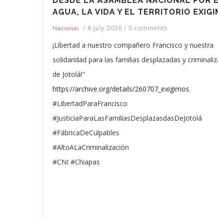
DESDE LA ASAMBLEA NACIONAL POR 
AGUA, LA VIDA Y EL TERRITORIO EXIG
/
8 July 2026
/
0 comments
Nacional
¡Libertad a nuestro compañero Francisco y nuestra
solidaridad para las familias desplazadas y criminali
de Jotolá!"
https://archive.org/details/260707_exigimos
#LibertadParaFrancisco
#JusticiaParaLasFamiliasDesplazasdasDeJotolá
#FábricaDeCulpables
#AltoALaCriminalización
#CNI #Chiapas