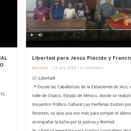
NAL
Libertad para Jesús Plácido y Franci
IO
/
23 July 2026
/
0 comments
Nacional
✊🏽 ¡Libertad!
📍 Desde las Caballerizas de la Exhacienda de Xico, 
 EL
Valle de Chalco, Estado de México, donde se realizó
Encuentro Político Cultural Las Periferias Existen po
Resisten, se alza una voz más para romper el silenc
acompañar la lucha por la justicia y libertad.
🚨 ¡Libertad inmediata para nuestro compañero Jes