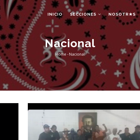
AIN
AVIGATION
INICIO
SECCIONES
NOSOTR★S
Nacional
Home
-
Nacional
Breadcrumb