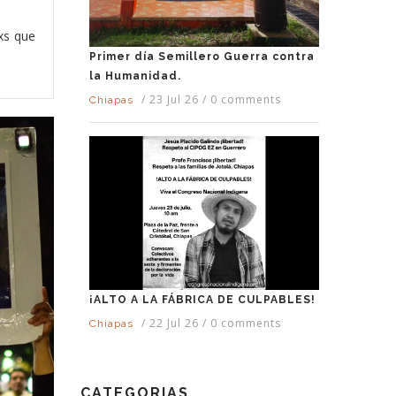
uxs que
Primer día Semillero Guerra contra
la Humanidad.
/
23 Jul 26
/
0 comments
Chiapas
¡ALTO A LA FÁBRICA DE CULPABLES!
/
22 Jul 26
/
0 comments
Chiapas
CATEGORIAS