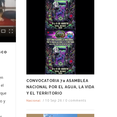
sco
en
CONVOCATORIA 7a ASAMBLEA
 el
NACIONAL POR EL AGUA, LA VIDA
rque
Y EL TERRITORIO
/
10 Sep 26
/
0 comments
io y
Nacional
ús