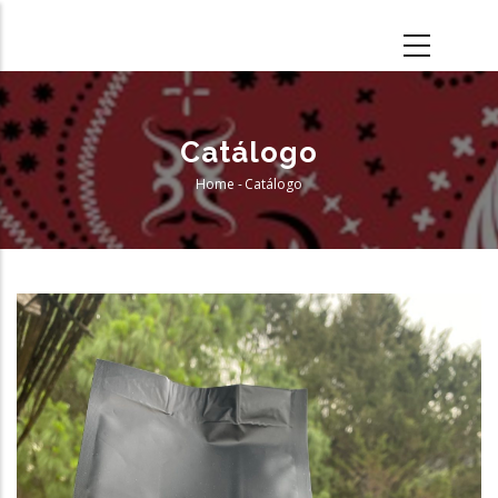
Skip
to
main
content
Catálogo
Home
-
Catálogo
Breadcrumb