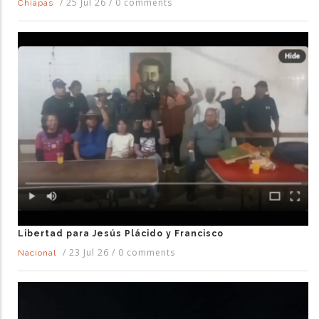
/
25 Jul 26
/
0 comments
Chiapas
Libertad para Jesús Plácido y Francisco
/
23 Jul 26
/
0 comments
Nacional