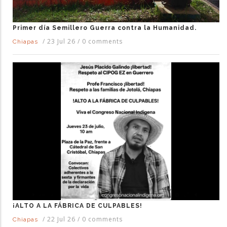
Primer día Semillero Guerra contra la Humanidad.
/
23 Jul 26
/
0 comments
Chiapas
¡ALTO A LA FÁBRICA DE CULPABLES!
/
22 Jul 26
/
0 comments
Chiapas