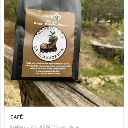
CAFÉ
/
5 June 2024
/
0 comments
Catálogo