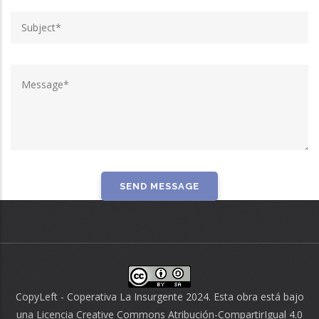
CopyLeft - Coperativa La Insurgente 2024. Esta obra está bajo
una
Licencia Creative Commons Atribución-CompartirIgual 4.0