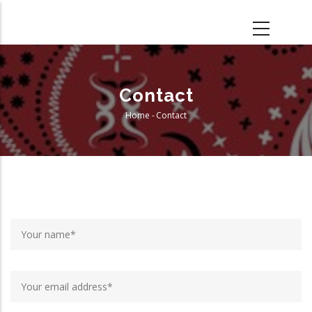
Skip
to
main
content
Contact
Home
-
Contact
Breadcrumb