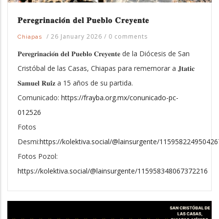
𝐏𝐞𝐫𝐞𝐠𝐫𝐢𝐧𝐚𝐜𝐢𝐨́𝐧 𝐝𝐞𝐥 𝐏𝐮𝐞𝐛𝐥𝐨 𝐂𝐫𝐞𝐲𝐞𝐧𝐭𝐞
/
26 January 2026
/
0 comments
Chiapas
𝐏𝐞𝐫𝐞𝐠𝐫𝐢𝐧𝐚𝐜𝐢𝐨́𝐧 𝐝𝐞𝐥 𝐏𝐮𝐞𝐛𝐥𝐨 𝐂𝐫𝐞𝐲𝐞𝐧𝐭𝐞 de la Diócesis de San
Cristóbal de las Casas, Chiapas para rememorar a 𝐉𝐭𝐚𝐭𝐢𝐜
𝐒𝐚𝐦𝐮𝐞𝐥 𝐑𝐮𝐢́𝐳 a 15 años de su partida.
Comunicado:
https://frayba.org.mx/conunicado-pc-
012526
Fotos
Desmi:
https://kolektiva.social/@lainsurgente/11595822495042
Fotos Pozol:
https://kolektiva.social/@lainsurgente/115958348067372216