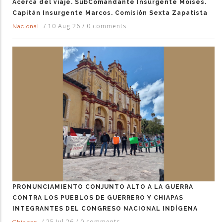
Acerca del viaje. SubComandante Insurgente Moisés.
Capitán Insurgente Marcos. Comisión Sexta Zapatista
/
10 Aug 26
/
0 comments
Nacional
PRONUNCIAMIENTO CONJUNTO ALTO A LA GUERRA
CONTRA LOS PUEBLOS DE GUERRERO Y CHIAPAS
INTEGRANTES DEL CONGRESO NACIONAL INDÍGENA
/
25 Jul 26
/
0 comments