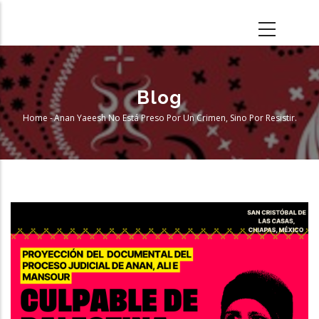
Skip
to
main
content
Blog
Home
-
Anan Yaeesh No Está Preso Por Un Crimen, Sino Por Resistir.
Breadcrumb