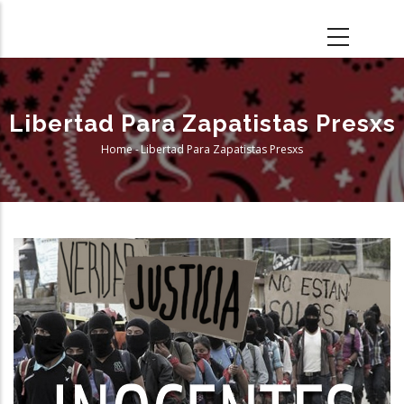
Skip
to
main
content
Libertad Para Zapatistas Presxs
Home
-
Libertad Para Zapatistas Presxs
Breadcrumb