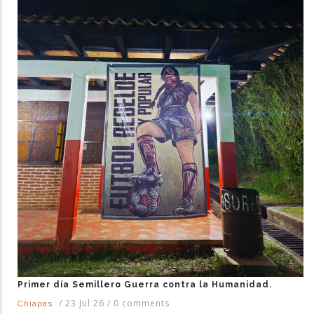
Primer día Semillero Guerra contra la Humanidad.
/
23 Jul 26
/
0 comments
Chiapas