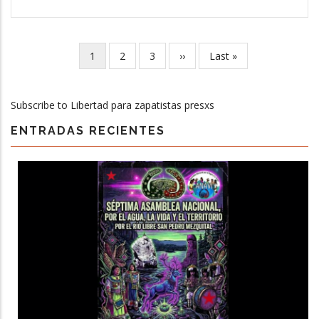
Current
1
Page
2
Page
3
Next
››
Last
Last »
Pagination
page
page
page
Subscribe to Libertad para zapatistas presxs
ENTRADAS RECIENTES