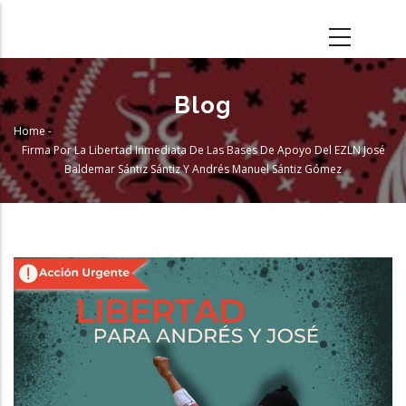
Skip
to
main
content
Blog
Home
-
Breadcrumb
Firma Por La Libertad Inmediata De Las Bases De Apoyo Del EZLN José
Baldemar Sántiz Sántiz Y Andrés Manuel Sántiz Gómez