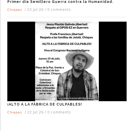
Primer día Semillero Guerra contra la Humanidad.
/
23 Jul 26
/
0 comments
Chiapas
¡ALTO A LA FÁBRICA DE CULPABLES!
/
22 Jul 26
/
0 comments
Chiapas