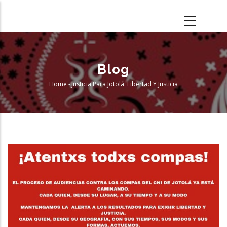
Skip
to
main
content
Blog
Home
-
Justicia Para Jotolá: Libertad Y Justicia
Breadcrumb