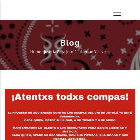
Skip
to
main
content
Blog
Home
-
Justicia Para Jotolá: Libertad Y Justicia
Breadcrumb