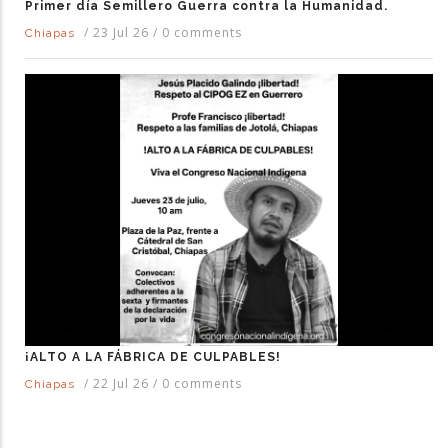
Primer día Semillero Guerra contra la Humanidad.
/
23 Jul 26
/
0 comments
Chiapas
¡ALTO A LA FÁBRICA DE CULPABLES!
/
22 Jul 26
/
0 comments
Chiapas