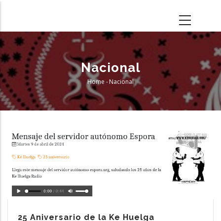
Skip
to
main
content
Nacional
Home
-
Nacional
Breadcrumb
25 Aniversario de la Ke Huelga