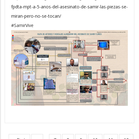
fpdta-mpt-a-5-anos-del-asesinato-de-samir-las-piezas-se-
miran-pero-no-se-tocan/
#SamirVive