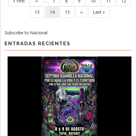
First
« First
Previous
‹‹
…
Page
7
Page
8
Page
9
Page
10
Page
11
Page
12
Pagination
page
page
Page
13
Current
14
Page
15
Next
››
Last
Last »
page
page
page
Subscribe to Nacional
ENTRADAS RECIENTES