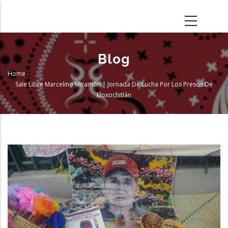
Skip
to
main
content
Blog
Home
-
Breadcrumb
Sale Libre Marcelino Miramón | Jornada De Lucha Por Los Presos De
Eloxochitlán