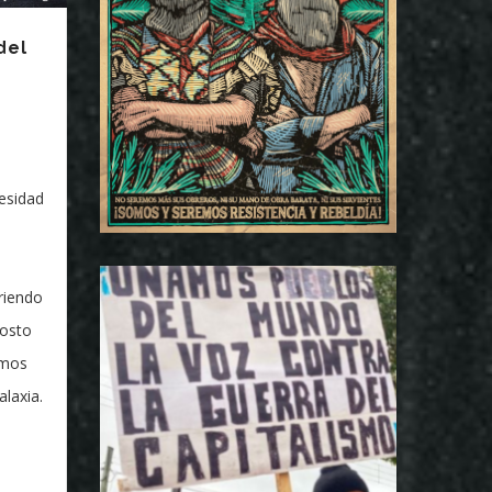
del
esidad
riendo
costo
emos
alaxia.