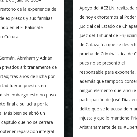
Apoyo del #EZLN, realizada e
satorio de la experiencia de
de hoy exhortamos al Poder
de ex presos y sus familias
Judicial del Estado de Chiapas
ando en el El Paliacate
Juez del Tribunal de Enjuicia
o Cultura.
de Catazajá a que se desech
prueba de Criminalística de
 Germán, Abraham y Adrián
pues no se presentó el
 privados arbitrariamente de
responsable para exponerla,
ertad; tras años de lucha por
además que tampoco conte
ertad fueron puestos en
ningún elemento que vincule
tad sin embargo esto no puso
participación de José Díaz en
to final a su lucha por la
delito que se le acusa de ma
ia. Más bien se abrió un
injusta y que lo mantiene Pr
capítulo que no se cerrará
Arbitrariamente de su #Liber
obtener reparación integral