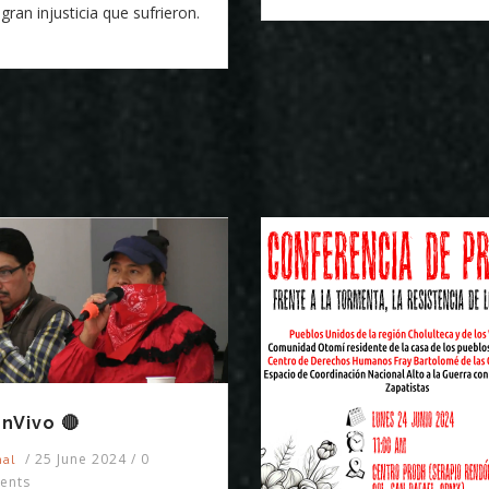
 gran injusticia que sufrieron.
nVivo 🔴
/
25 June 2024
/
0
nal
ents