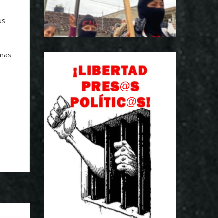
us
rmas
a