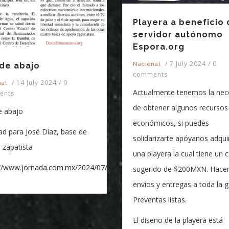
Playera a beneficio 
servidor autónomo
Espora.org
/
7 July 2024
/
0
Nacional
de abajo
comments
/
14 July 2024
/
0
nal
Actualmente tenemos la nec
ents
de obtener algunos recursos
e abajo
económicos, si puedes
ad para José Díaz, base de
solidarizarte apóyanos adqui
 zapatista
una playera la cual tiene un 
://www.jornada.com.mx/2024/07/13/opinion/008o1pol
sugerido de $200MXN. Hac
envíos y entregas a toda la g
Preventas listas.
El diseño de la playera está