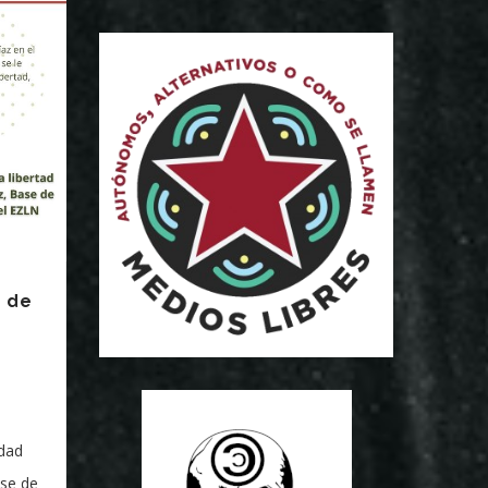
d de
idad
ase de