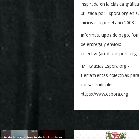
inspirada en la clásica gráfica
utilizada por Espora.org en s
inicios allá por el año 2003.
Informes, tipos de pago, fo
de entrega y envíos:
colectivo(arroba)espora.org
¡Mil Gracias!Espora.org -
Herramientas colectivas par
causas radicales
https://www.espora.org