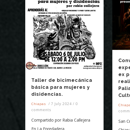
Conv
expe
ex p
Taller de bicimecánica
real
básica para mujeres y
Pali
disidencias.
Cult
/
7 July 2024
/
0
Chiapas
Chiap
comments
comm
Compartido por Rabia Callejera
San Cr
En La Enredadera
Chiapa