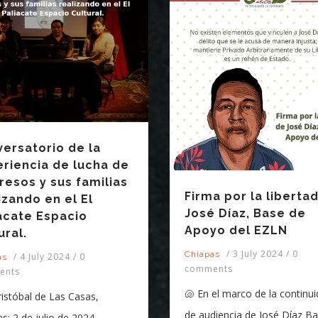
ersatorio de la
riencia de lucha de
resos y sus familias
Firma por la liberta
izando en el El
José Díaz, Base de
acate Espacio
Apoyo del EZLN
ural.
/
3 July 2024
/
0
Chiapas
/
4 July 2024
/
0
as
comments
ents
🐚 En el marco de la continu
istóbal de Las Casas,
de audiencia de José Díaz B
s; 2 de julio de 2024.