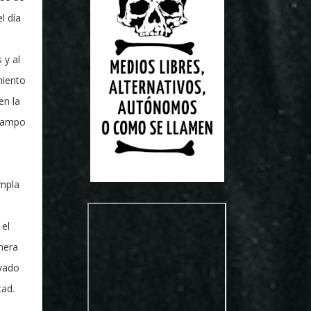
l día
 y al
miento
en la
 Campo
mpla
 el
nera
ivado
tad.