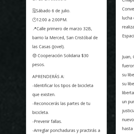
Conver
🗓️Sábado 6 de julio.
lucha 
🕛12:00 a 2:00PM.
realiz
📍Calle primero de marzo 32B,
Espaci
barrio la Merced, San Cristóbal de
las Casas (Jovel).
🤑 Cooperación Solidaria $30
Juan,
pesos.
fueron
su lib
APRENDERÁS A:
su lib
-Identificar los tipos de bicicleta
liber
que existen.
un pun
-Reconocerás las partes de tu
justic
bicicleta.
nuevo 
-Prevenir fallas.
hasta 
-Arreglar ponchaduras y practirás a