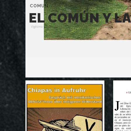
COMUN
EL COMÚN Y L
Vigésima y última parte
ENLACE ZAPATISTA