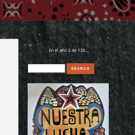
">
En el año 2 de 120...
Search