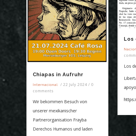
Los 
Nacio
comm
Los d
Chiapas in Aufruhr
Libert
/
22 July 2024
/
0
Internacional
apoyo
comments
https
Wir bekommen Besuch von
unserer mexikanischer
Partnerorganisation Frayba
Derechos Humanos und laden