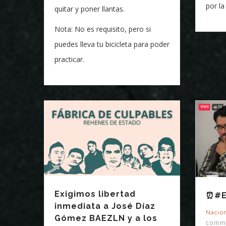
por la
quitar y poner llantas.
Nota: No es requisito, pero si
puedes lleva tu bicicleta para poder
practicar.
Exigimos libertad
⏰#E
inmediata a José Díaz
Nacio
Gómez BAEZLN y a los
comm