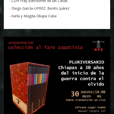
- CDH Fray Bartolomé de las Casas
- Diego García-UPREZ. Benito Juárez
- Karla y Magda-Okupa Cuba