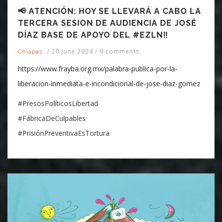
📢 ATENCIÓN: HOY SE LLEVARÁ A CABO LA
TERCERA SESION DE AUDIENCIA DE JOSÉ
DÍAZ BASE DE APOYO DEL #EZLN‼️
/
20 June 2024
/
0 comments
Chiapas
https://www.frayba.org.mx/palabra-publica-por-la-
liberacion-inmediata-e-incondicional-de-jose-diaz-gomez
#PresosPolíticosLibertad
#FábricaDeCulpables
#PrisiónPreventivaEsTortura