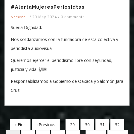
#AlertaMujeresPeriosidtas
/
29 May 2024
/
0 comments
Nacional
Sueña Dignidad:
Nos solidarizamos con la fundadora de esta colectiva y
periodista audiovisual.
Queremos ejercer el periodismo libre con seguridad,
justicia y vida. 🙌🏾
Responsabilizamos a Gobierno de Oaxaca y Salomón Jara
Cruz
First
« First
Previous
‹ Previous
…
Page
29
Page
30
Page
31
Page
32
Pagination
page
page