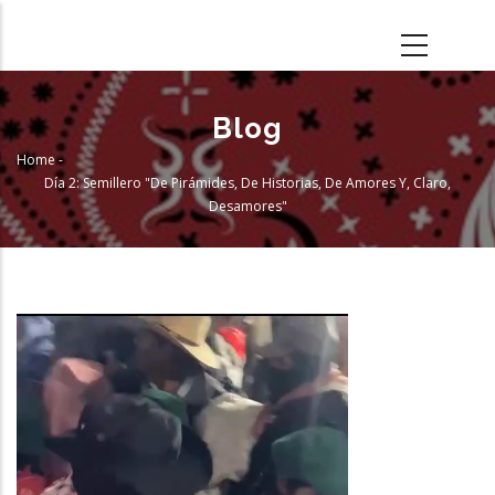
Skip
to
main
content
Blog
Home
-
Breadcrumb
Día 2: Semillero "De Pirámides, De Historias, De Amores Y, Claro,
Desamores"