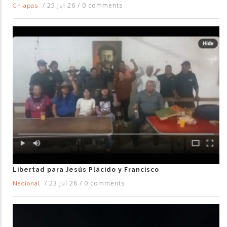
/
25 Jul 26
/
0 comments
Chiapas
Libertad para Jesús Plácido y Francisco
/
23 Jul 26
/
0 comments
Nacional