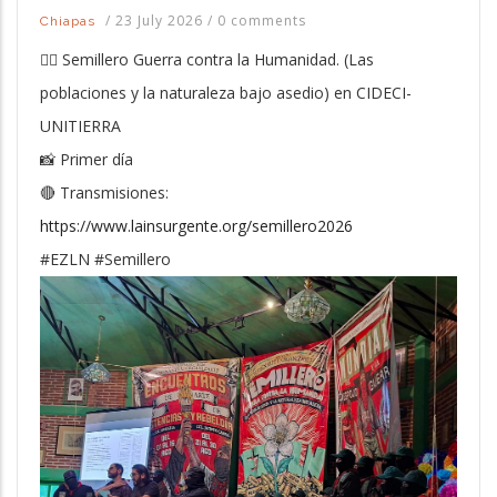
/
23 July 2026
/
0 comments
Chiapas
✊🏽 Semillero Guerra contra la Humanidad. (Las
poblaciones y la naturaleza bajo asedio) en CIDECI-
UNITIERRA
📸 Primer día
🔴 Transmisiones:
https://www.lainsurgente.org/semillero2026
#EZLN #Semillero