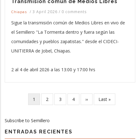
Transmisión común de Medios Libres
/
3 April 2026
/
0 comments
Chiapas
Sigue la transmisión común de Medios Libres en vivo de
el Semillero "La Tormenta dentro y fuera según las
comunidades y pueblos zapatistas." desde el CIDECI-
UNITIERRA de Jobel, Chiapas.
2 al 4 de abril 2026 a las 13:00 y 17:00 hrs
Current
1
Page
2
Page
3
Page
4
Next
››
Last
Last »
Pagination
page
page
page
Subscribe to Semillero
ENTRADAS RECIENTES