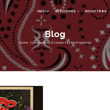
AIN
AVIGATION
INICIO
SECCIONES
NOSOTR★S
Blog
Home
-
Construyendo El Común Y La No Propiedad
Breadcrumb