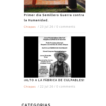
Primer día Semillero Guerra contra
la Humanidad.
/
23 Jul 26
/
0 comments
Chiapas
¡ALTO A LA FÁBRICA DE CULPABLES!
/
22 Jul 26
/
0 comments
Chiapas
CATEGORIAS