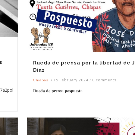
s
Rueda de prensa por la libertad de 
Díaz
/
15 February 2024
/
0 comments
Chiapas
17a2pol
𝐑𝐮𝐞𝐝𝐚 𝐝𝐞 𝐩𝐫𝐞𝐧𝐬𝐚 𝐩𝐨𝐬𝐩𝐮𝐞𝐬𝐭𝐚