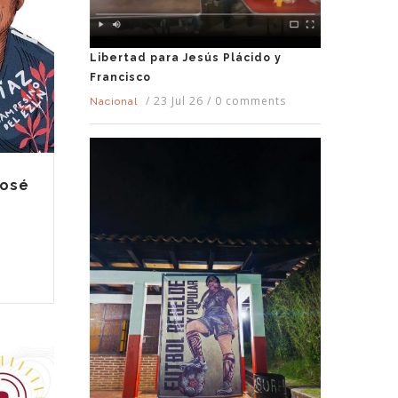
Libertad para Jesús Plácido y
Francisco
/
23 Jul 26
/
0 comments
Nacional
José