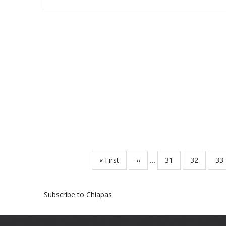
First
« First
Previous
‹‹
…
Page
31
Page
32
Pa
33
Pagination
page
page
Subscribe to Chiapas