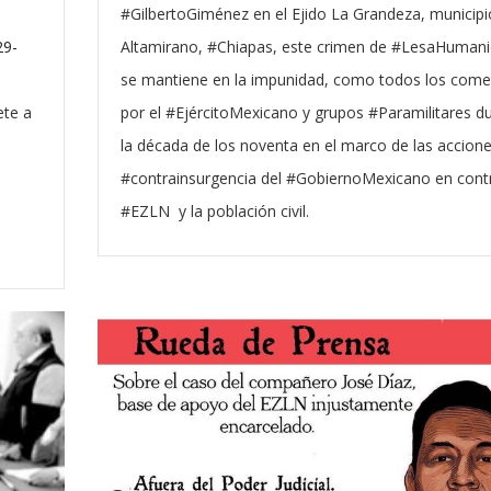
#GilbertoGiménez en el Ejido La Grandeza, municipi
29-
Altamirano, #Chiapas, este crimen de #LesaHuman
se mantiene en la impunidad, como todos los come
ete a
por el #EjércitoMexicano y grupos #Paramilitares d
la década de los noventa en el marco de las accion
#contrainsurgencia del #GobiernoMexicano en contr
s
#EZLN y la población civil.