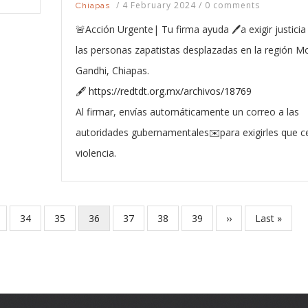
/
4 February 2024
/
0 comments
Chiapas
🚨Acción Urgente| Tu firma ayuda 🖊️a exigir justicia
las personas zapatistas desplazadas en la región M
Gandhi, Chiapas.
🖋️
https://redtdt.org.mx/archivos/18769
Al firmar, envías automáticamente un correo a las
autoridades gubernamentales✉️para exigirles que c
violencia.
ge
Page
34
Page
35
Current
36
Page
37
Page
38
Page
39
Next
››
Last
Last »
page
page
page