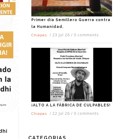
Primer día Semillero Guerra contra
la Humanidad.
/
23 Jul 26
/
0 comments
Chiapas
¡ALTO A LA FÁBRICA DE CULPABLES!
/
22 Jul 26
/
0 comments
Chiapas
dhi
CATEGORIAS