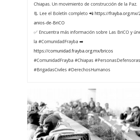
Chiapas. Un movimiento de construcción de la Paz.
📃 Lee el Boletín completo 📲
https://frayba.org.mx/
anios-de-BriCO
✅ Encuentra más información sobre Las BriCO y ún
la #ComunidadFrayba ➡️
https://comunidad.frayba.org.mx/bricos
#ComunidadFrayba #Chiapas #PersonasDefensora
#BrigadasCiviles #DerechosHumanos