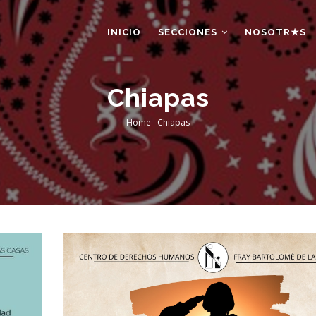
AIN
AVIGATION
INICIO
SECCIONES
NOSOTR★S
Chiapas
Home
-
Chiapas
Breadcrumb