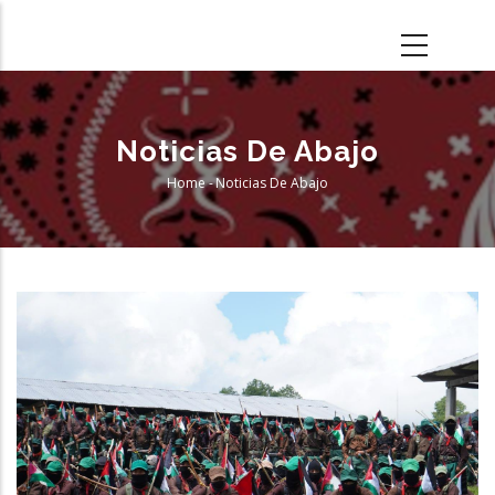
Skip
to
main
content
Noticias De Abajo
Home
-
Noticias De Abajo
Breadcrumb