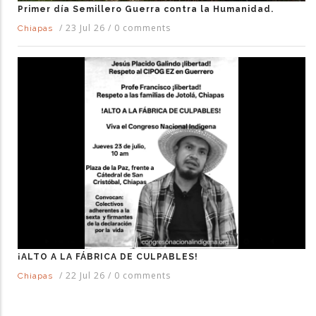
Primer día Semillero Guerra contra la Humanidad.
/
23 Jul 26
/
0 comments
Chiapas
¡ALTO A LA FÁBRICA DE CULPABLES!
/
22 Jul 26
/
0 comments
Chiapas