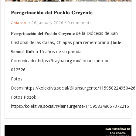
𝐏𝐞𝐫𝐞𝐠𝐫𝐢𝐧𝐚𝐜𝐢𝐨́𝐧 𝐝𝐞𝐥 𝐏𝐮𝐞𝐛𝐥𝐨 𝐂𝐫𝐞𝐲𝐞𝐧𝐭𝐞
/
26 January 2026
/
0 comments
Chiapas
𝐏𝐞𝐫𝐞𝐠𝐫𝐢𝐧𝐚𝐜𝐢𝐨́𝐧 𝐝𝐞𝐥 𝐏𝐮𝐞𝐛𝐥𝐨 𝐂𝐫𝐞𝐲𝐞𝐧𝐭𝐞 de la Diócesis de San
Cristóbal de las Casas, Chiapas para rememorar a 𝐉𝐭𝐚𝐭𝐢𝐜
𝐒𝐚𝐦𝐮𝐞𝐥 𝐑𝐮𝐢́𝐳 a 15 años de su partida.
Comunicado:
https://frayba.org.mx/conunicado-pc-
012526
Fotos
Desmi:
https://kolektiva.social/@lainsurgente/11595822495042
Fotos Pozol:
https://kolektiva.social/@lainsurgente/115958348067372216