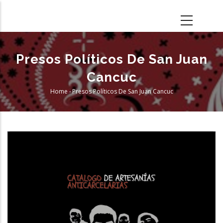
Skip
to
main
content
Presos Políticos De San Juan
Cancuc
Home
-
Presos Políticos De San Juan Cancuc
Breadcrumb