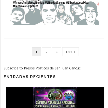
Current
1
Page
2
Next
››
Last
Last »
Pagination
page
page
page
Subscribe to Presos Políticos de San Juan Cancuc
ENTRADAS RECIENTES