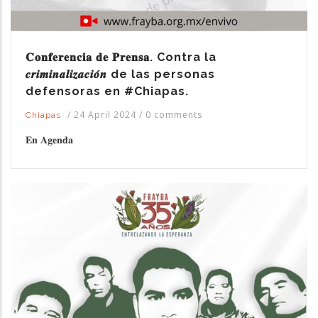
𝐂𝐨𝐧𝐟𝐞𝐫𝐞𝐧𝐜𝐢𝐚 𝐝𝐞 𝐏𝐫𝐞𝐧𝐬𝐚. Contra la
𝒄𝒓𝒊𝒎𝒊𝒏𝒂𝒍𝒊𝒛𝒂𝒄𝒊𝒐́𝒏 de las personas
defensoras en #Chiapas.
/
24 April 2024
/
0 comments
Chiapas
𝐄𝐧 𝐀𝐠𝐞𝐧𝐝𝐚