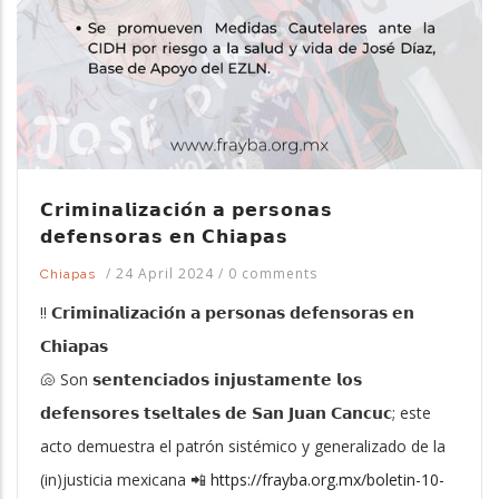
𝗖𝗿𝗶𝗺𝗶𝗻𝗮𝗹𝗶𝘇𝗮𝗰𝗶𝗼́𝗻 𝗮 𝗽𝗲𝗿𝘀𝗼𝗻𝗮𝘀
𝗱𝗲𝗳𝗲𝗻𝘀𝗼𝗿𝗮𝘀 𝗲𝗻 𝗖𝗵𝗶𝗮𝗽𝗮𝘀
/
24 April 2024
/
0 comments
Chiapas
‼ 𝗖𝗿𝗶𝗺𝗶𝗻𝗮𝗹𝗶𝘇𝗮𝗰𝗶𝗼́𝗻 𝗮 𝗽𝗲𝗿𝘀𝗼𝗻𝗮𝘀 𝗱𝗲𝗳𝗲𝗻𝘀𝗼𝗿𝗮𝘀 𝗲𝗻
𝗖𝗵𝗶𝗮𝗽𝗮𝘀
🐚 Son 𝘀𝗲𝗻𝘁𝗲𝗻𝗰𝗶𝗮𝗱𝗼𝘀 𝗶𝗻𝗷𝘂𝘀𝘁𝗮𝗺𝗲𝗻𝘁𝗲 𝗹𝗼𝘀
𝗱𝗲𝗳𝗲𝗻𝘀𝗼𝗿𝗲𝘀 𝘁𝘀𝗲𝗹𝘁𝗮𝗹𝗲𝘀 𝗱𝗲 𝗦𝗮𝗻 𝗝𝘂𝗮𝗻 𝗖𝗮𝗻𝗰𝘂𝗰; este
acto demuestra el patrón sistémico y generalizado de la
(in)justicia mexicana 📲
https://frayba.org.mx/boletin-10-