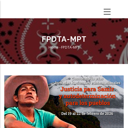
Skip
to
main
content
FPDTA-MPT
Home
-
FPDTA-MPT
Breadcrumb