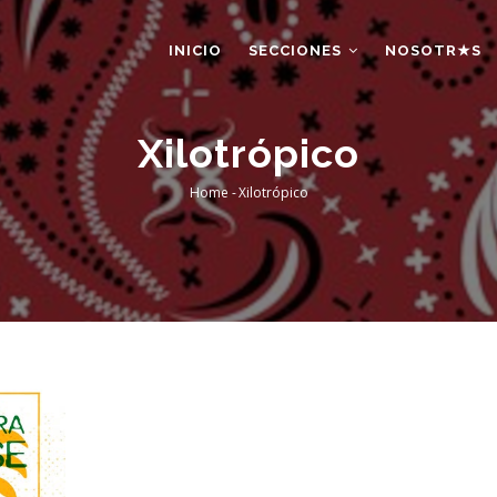
AIN
AVIGATION
INICIO
SECCIONES
NOSOTR★S
Xilotrópico
Home
-
Xilotrópico
Breadcrumb