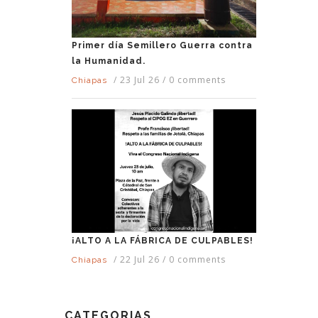
Primer día Semillero Guerra contra
la Humanidad.
/
23 Jul 26
/
0 comments
Chiapas
¡ALTO A LA FÁBRICA DE CULPABLES!
/
22 Jul 26
/
0 comments
Chiapas
CATEGORIAS