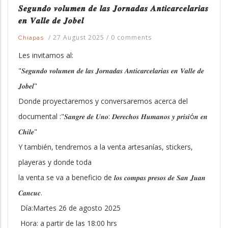
𝑺𝒆𝒈𝒖𝒏𝒅𝒐 𝒗𝒐𝒍𝒖𝒎𝒆𝒏 𝒅𝒆 𝒍𝒂𝒔 𝑱𝒐𝒓𝒏𝒂𝒅𝒂𝒔 𝑨𝒏𝒕𝒊𝒄𝒂𝒓𝒄𝒆𝒍𝒂𝒓𝒊𝒂𝒔
𝒆𝒏 𝑽𝒂𝒍𝒍𝒆 𝒅𝒆 𝑱𝒐𝒃𝒆𝒍
/
27 August 2025
/
0 comments
Chiapas
Les invitamos al:
"𝑺𝒆𝒈𝒖𝒏𝒅𝒐 𝒗𝒐𝒍𝒖𝒎𝒆𝒏 𝒅𝒆 𝒍𝒂𝒔 𝑱𝒐𝒓𝒏𝒂𝒅𝒂𝒔 𝑨𝒏𝒕𝒊𝒄𝒂𝒓𝒄𝒆𝒍𝒂𝒓𝒊𝒂𝒔 𝒆𝒏 𝑽𝒂𝒍𝒍𝒆 𝒅𝒆
𝑱𝒐𝒃𝒆𝒍"
Donde proyectaremos y conversaremos acerca del
documental :"𝑺𝒂𝒏𝒈𝒓𝒆 𝒅𝒆 𝑼𝒏𝒐: 𝑫𝒆𝒓𝒆𝒄𝒉𝒐𝒔 𝑯𝒖𝒎𝒂𝒏𝒐𝒔 𝒚 𝒑𝒓𝒊𝒔𝒊ó𝒏 𝒆𝒏
𝑪𝒉𝒊𝒍𝒆"
Y también, tendremos a la venta artesanías, stickers,
playeras y donde toda
la venta se va a beneficio de 𝒍𝒐𝒔 𝒄𝒐𝒎𝒑𝒂𝒔 𝒑𝒓𝒆𝒔𝒐𝒔 𝒅𝒆 𝑺𝒂𝒏 𝑱𝒖𝒂𝒏
𝑪𝒂𝒏𝒄𝒖𝒄.
Día:Martes 26 de agosto 2025
Hora: a partir de las 18:00 hrs