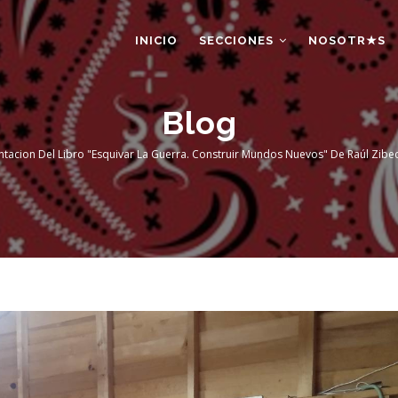
AIN
AVIGATION
INICIO
SECCIONES
NOSOTR★S
Blog
ntacion Del Libro "Esquivar La Guerra. Construir Mundos Nuevos" De Raúl Zibec
dcrumb