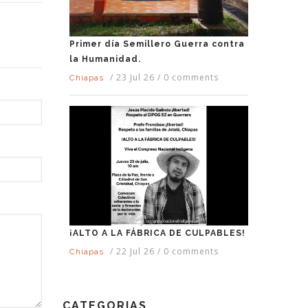
Primer día Semillero Guerra contra
la Humanidad.
/
23 Jul 26
/
0 comments
Chiapas
¡ALTO A LA FÁBRICA DE CULPABLES!
/
22 Jul 26
/
0 comments
Chiapas
CATEGORIAS