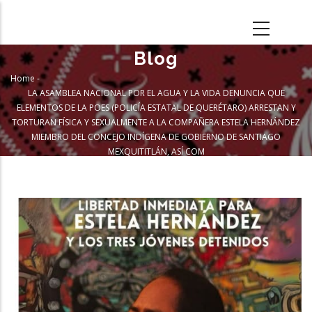
Skip
to
main
Blog
content
Home
-
Breadcrumb
LA ASAMBLEA NACIONAL POR EL AGUA Y LA VIDA DENUNCIA QUE
ELEMENTOS DE LA POES (POLICÍA ESTATAL DE QUERÉTARO) ARRESTAN Y
TORTURAN FÍSICA Y SEXUALMENTE A LA COMPAÑERA ESTELA HERNÁNDEZ
MIEMBRO DEL CONCEJO INDÍGENA DE GOBIERNO DE SANTIAGO
MEXQUITITLÁN, ASÍ COM