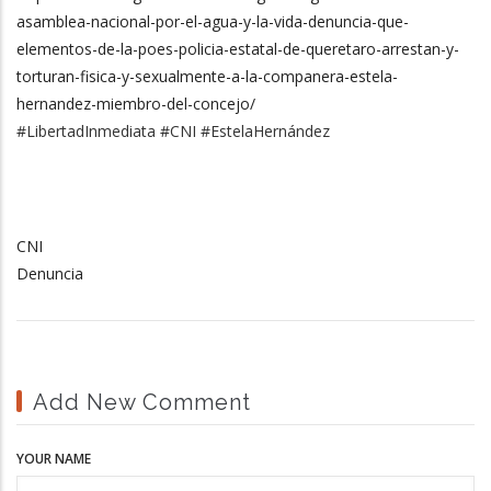
asamblea-nacional-por-el-agua-y-la-vida-denuncia-que-
elementos-de-la-poes-policia-estatal-de-queretaro-arrestan-y-
torturan-fisica-y-sexualmente-a-la-companera-estela-
hernandez-miembro-del-concejo/
#LibertadInmediata #CNI #EstelaHernández
CNI
Denuncia
Add New Comment
YOUR NAME