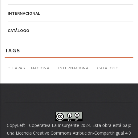
INTERNACIONAL
CATÁLOGO
TAGS
CHIAPAS
NACIONAL
INTERNACIONAL
CATÁLOGO
CopyLeft - Coperativa La Insurgente 2024. Esta obra está bajo
una
Licencia Creative Commons Atribución-CompartirIgual 4.0