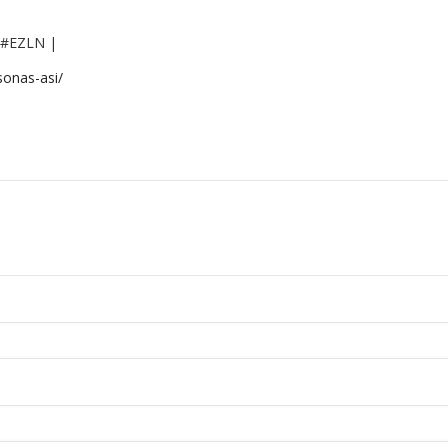
| #EZLN |
sonas-asi/