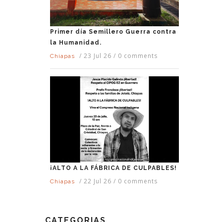
Primer día Semillero Guerra contra
la Humanidad.
/
23 Jul 26
/
0 comments
Chiapas
¡ALTO A LA FÁBRICA DE CULPABLES!
/
22 Jul 26
/
0 comments
Chiapas
CATEGORIAS