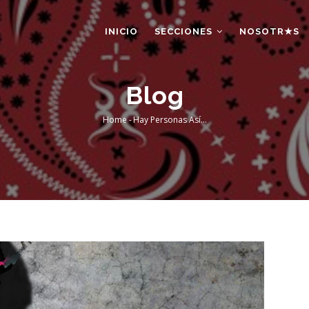
AIN
AVIGATION
INICIO
SECCIONES
NOSOTR★S
Blog
Home
-
Hay Personas Así…
Breadcrumb