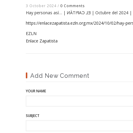
3 October 2024
/
0 Comments
Hay personas así… | ͶÀTIꟼAƆ ⅃Ǝ | Octubre del 2024 
https://enlacezapatista.ezln.org.mx/2024/10/02/hay-per
EZLN
Enlace Zapatista
Add New Comment
YOUR NAME
SUBJECT