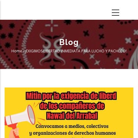
Skip
to
main
content
Blog
Home
-
¡EXIGIMOS LIBERTAD INMEDIATA PARA LUCHO Y PACHECO!
Breadcrumb