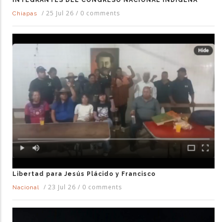
/
25 Jul 26
/
0 comments
Chiapas
Libertad para Jesús Plácido y Francisco
/
23 Jul 26
/
0 comments
Nacional