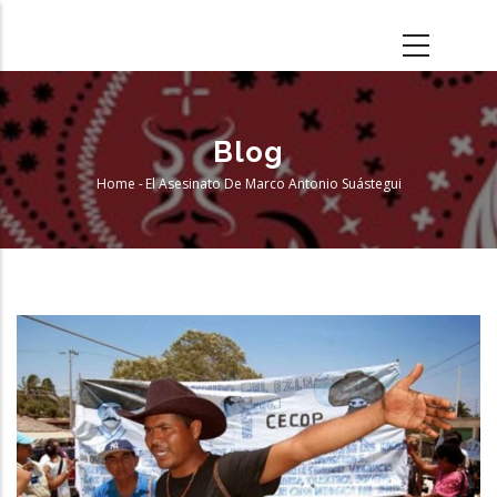
Skip
to
main
content
Blog
Home
-
El Asesinato De Marco Antonio Suástegui
Breadcrumb