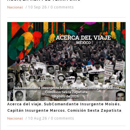
/
10 Sep 26
/
0 comments
Nacional
Acerca del viaje. SubComandante Insurgente Moisés.
Capitán Insurgente Marcos. Comisión Sexta Zapatista
/
10 Aug 26
/
0 comments
Nacional