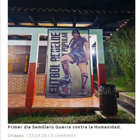
Primer día Semillero Guerra contra la Humanidad.
/
23 Jul 26
/
0 comments
Chiapas