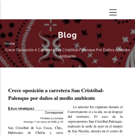
Skip
to
main
content
Blog
Home
-
Breadcrumb
Crece Oposición A Carretera San Cristóbal-Palenque Por Daños Al Medio
Ambiente