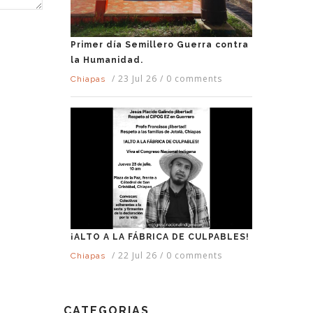
Primer día Semillero Guerra contra
la Humanidad.
/
23 Jul 26
/
0 comments
Chiapas
¡ALTO A LA FÁBRICA DE CULPABLES!
/
22 Jul 26
/
0 comments
Chiapas
CATEGORIAS