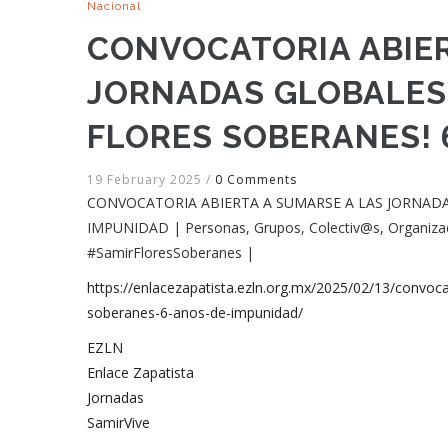
Nacional
CONVOCATORIA ABIER
JORNADAS GLOBALES:
FLORES SOBERANES! 
19 February 2025
/
0 Comments
CONVOCATORIA ABIERTA A SUMARSE A LAS JORNADAS
IMPUNIDAD | Personas, Grupos, Colectiv@s, Organiza
#SamirFloresSoberanes |
https://enlacezapatista.ezln.org.mx/2025/02/13/convocat
soberanes-6-anos-de-impunidad/
EZLN
Enlace Zapatista
Jornadas
SamirVive