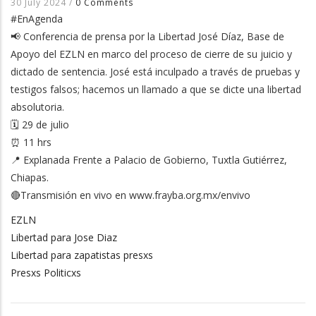
30 July 2024
/
0 Comments
#EnAgenda
📢 Conferencia de prensa por la Libertad José Díaz, Base de
Apoyo del EZLN en marco del proceso de cierre de su juicio y
dictado de sentencia. José está inculpado a través de pruebas y
testigos falsos; hacemos un llamado a que se dicte una libertad
absolutoria.
🗓 29 de julio
⏰ 11 hrs
📍 Explanada Frente a Palacio de Gobierno, Tuxtla Gutiérrez,
Chiapas.
🔴Transmisión en vivo en www.frayba.org.mx/envivo
EZLN
Libertad para Jose Diaz
Libertad para zapatistas presxs
Presxs Politicxs