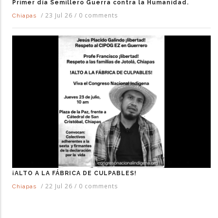
Primer día Semillero Guerra contra la Humanidad.
/
23 Jul 26
/
0 comments
Chiapas
¡ALTO A LA FÁBRICA DE CULPABLES!
/
22 Jul 26
/
0 comments
Chiapas