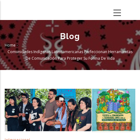
Skip
to
main
content
Blog
Home
-
Breadcrumb
Comunidades Indígenas Latinoamericanas Perfeccionan Herramientas
De Comunicación Para Proteger Su Forma De Vida
Internacional