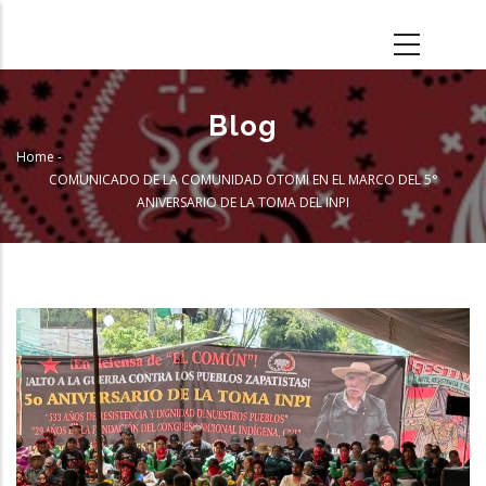
Skip
to
main
content
Blog
Home
-
Breadcrumb
COMUNICADO DE LA COMUNIDAD OTOMI EN EL MARCO DEL 5°
ANIVERSARIO DE LA TOMA DEL INPI