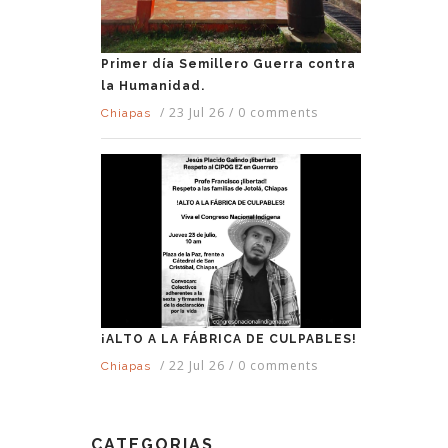
Primer día Semillero Guerra contra
la Humanidad.
/
23 Jul 26
/
0 comments
Chiapas
¡ALTO A LA FÁBRICA DE CULPABLES!
/
22 Jul 26
/
0 comments
Chiapas
CATEGORIAS