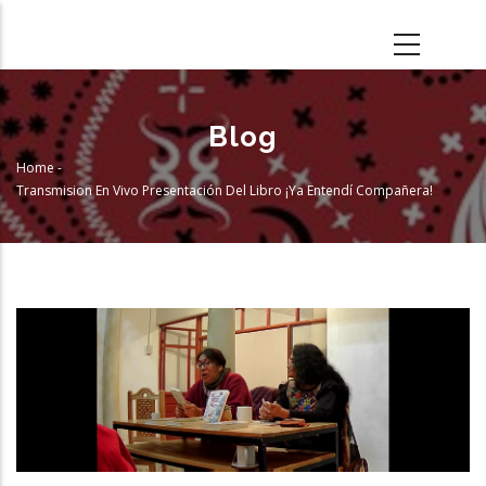
Skip
to
main
content
Blog
Home
-
Breadcrumb
Transmision En Vivo Presentación Del Libro ¡Ya Entendí Compañera!