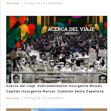
/
10 Sep 26
/
0 comments
Nacional
Acerca del viaje. SubComandante Insurgente Moisés.
Capitán Insurgente Marcos. Comisión Sexta Zapatista
/
10 Aug 26
/
0 comments
Nacional