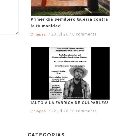
Primer día Semillero Guerra contra
la Humanidad.
/
23 Jul 26
/
0 comments
Chiapas
¡ALTO A LA FÁBRICA DE CULPABLES!
/
22 Jul 26
/
0 comments
Chiapas
CATEGORIAS