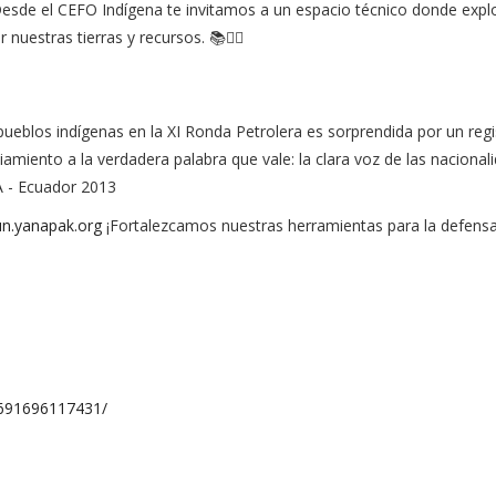
". Desde el CEFO Indígena te invitamos a un espacio técnico donde exp
r nuestras tierras y recursos. 📚✊🏽
os pueblos indígenas en la XI Ronda Petrolera es sorprendida por un regi
ciamiento a la verdadera palabra que vale: la clara voz de las nacional
 - Ecuador 2013
un.yanapak.org
¡Fortalezcamos nuestras herramientas para la defens
2691696117431/