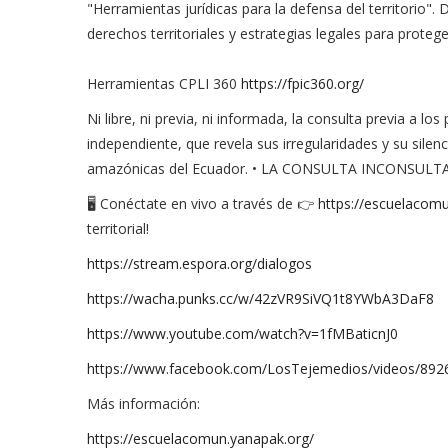
"Herramientas jurídicas para la defensa del territorio
derechos territoriales y estrategias legales para protege
Herramientas CPLI 360
https://fpic360.org/
Ni libre, ni previa, ni informada, la consulta previa a l
independiente, que revela sus irregularidades y su silen
amazónicas del Ecuador. • LA CONSULTA INCONSULTA
🖥️ Conéctate en vivo a través de 👉
https://escuelacom
territorial!
https://stream.espora.org/dialogos
https://wacha.punks.cc/w/42zVR9SiVQ1t8YWbA3DaF8
https://www.youtube.com/watch?v=1fMBaticnJ0
https://www.facebook.com/LosTejemedios/videos/89
Más información:
https://escuelacomun.yanapak.org/