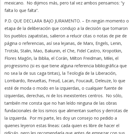
mexicano. No dijimos más, pero tal vez ambos pensamos: “y
falta lo que falta”.
P.D. QUE DECLARA BAJO JURAMENTO. – En ningún momento o
etapa de la deliberación que condujo a la decisión que tomaron
los pueblos zapatistas, salieron a relucir citas o notas de pie de
página o referencias, así sea lejanas, de Marx, Engels, Lenin,
Trotski, Stalin, Mao, Bakunin, el Che, Fidel Castro, Kropotkin,
Flores Magón, la Biblia, el Corán, Milton Freidman, Milei, el
progresismo (si es que tiene alguna referencia bibliográfica que
no sea la de sus caga tintas), la Teología de la Liberación,
Lombardo, Revueltas, Freud, Lacan, Foucault, Deleuze, lo que
esté de moda o modo en la izquierdas, o cualquier fuente de
izquierdas, derechas, ni de los inexistentes centros. No sólo,
también me consta que no han leído ninguna de las obras
fundacionales de los ismos que alimentan sueños y derrotas de
la izquierda. Por mi parte, les doy un consejo no pedido a
quienes leyeron estas líneas: cada quien es libre de hacer el
ridículo, pero les recomendaría que antes de empezar con sus