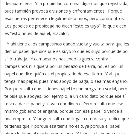
desaparecerla. Y la propiedad comunal digamos que registrada,
pues también provoca divisiones y enfrentamientos. Porque
esas tierras pertenecen legalmente a unos, pero contra otros.
Los papeles de propiedad no dicen “esto es tuyo”, lo que dicen
es “esto no es de aquel, atácalo”.
Y ahí tiene a los campesinos dando vuelta y vuelta para que les
den un papel que dice que es suyo lo que es suyo porque de por
sí lo trabaja. Y campesinos haciendo la guerra contra
campesinos ni siquiera por un pedazo de tierra, no, es por un
papel que dice quién es el propietario de esa tierra. Y al que
tenga más papel, pues más apoyo de paga, o sea más engaño.
Porque resulta que si tienes papel te dan programa social, pero
te pide que apoyes, por ejemplo, a un candidato porque ése sí
te va a dar el papel y te va a dar dinero. Pero resulta que ese
mismo gobierno te engaña, porque con ese papel lo vende a
una empresa. Y luego resulta que llega la empresa y te dice que
te tienes que ir porque esa tierra no es tuya porque el papel
ahora lo tiene el pinche empresario. Y te vas a la buena o a la