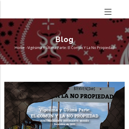
Skip
to
main
content
Blog
Home
-
Vigésima Y Última Parte: El Común Y La No Propiedad
Breadcrumb