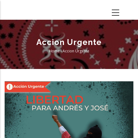
Skip
to
main
content
Accion Urgente
Home
-
Accion Urgente
Breadcrumb