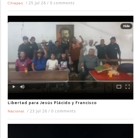
/
25 Jul 26
/
0 comments
Chiapas
Libertad para Jesús Plácido y Francisco
/
23 Jul 26
/
0 comments
Nacional