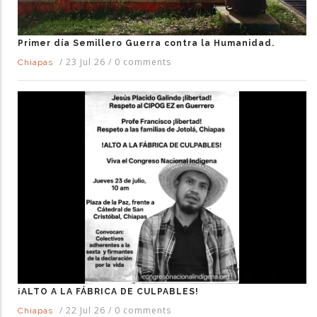
Primer día Semillero Guerra contra la Humanidad.
/
23 Jul 26
/
0 comments
Chiapas
¡ALTO A LA FÁBRICA DE CULPABLES!
/
22 Jul 26
/
0 comments
Chiapas