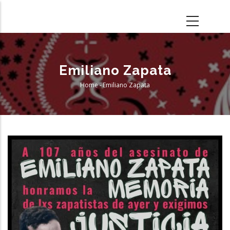
Skip
to
main
content
Emiliano Zapata
Home
-
Emiliano Zapata
Breadcrumb