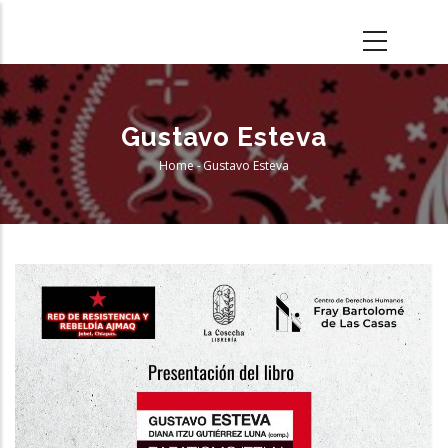
Skip
to
main
content
Gustavo Esteva
Home
-
Gustavo Esteva
Breadcrumb