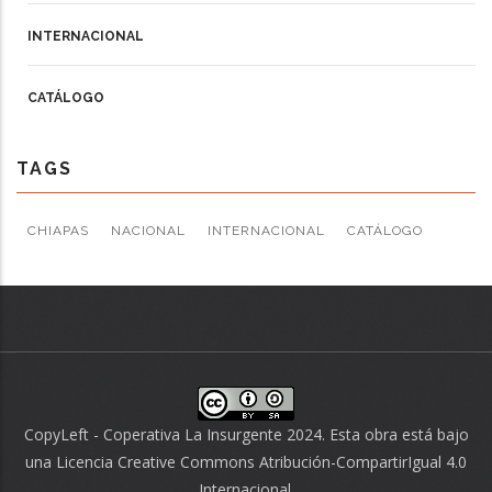
INTERNACIONAL
CATÁLOGO
TAGS
CHIAPAS
NACIONAL
INTERNACIONAL
CATÁLOGO
CopyLeft - Coperativa La Insurgente 2024. Esta obra está bajo
una
Licencia Creative Commons Atribución-CompartirIgual 4.0
Internacional
.