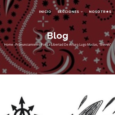
AIN
AVIGATION
INICIO
SECCIONES
NOSOTR★S
Blog
Home
-
Pronunciamiento Por La Libertad De Arturo Lugo Macías, “Shevek”
Breadcrumb