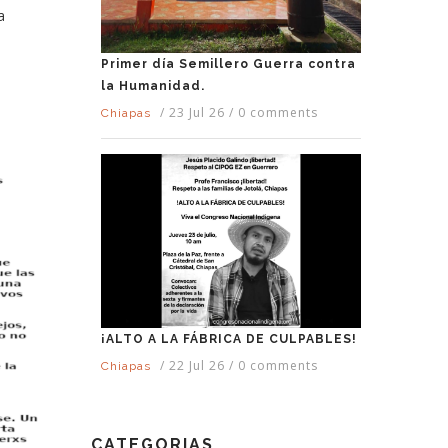
a
Primer día Semillero Guerra contra
la Humanidad.
/
23 Jul 26
/
0 comments
Chiapas
¡ALTO A LA FÁBRICA DE CULPABLES!
/
22 Jul 26
/
0 comments
Chiapas
CATEGORIAS