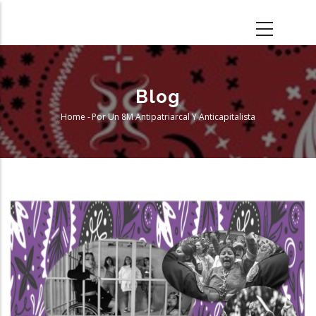
Skip
to
main
content
Blog
Home
-
Por Un 8M Antipatriarcal Y Anticapitalista
Breadcrumb