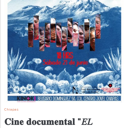
Chiapas
𝐂𝐢𝐧𝐞 𝐝𝐨𝐜𝐮𝐦𝐞𝐧𝐭𝐚𝐥 "𝐸𝐿