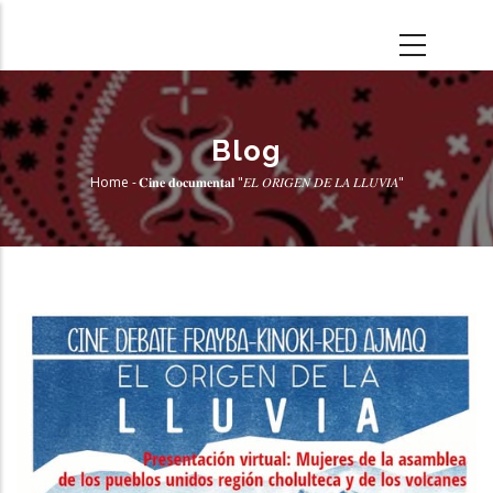
Skip
to
main
content
Blog
Home
-
𝐂𝐢𝐧𝐞 𝐝𝐨𝐜𝐮𝐦𝐞𝐧𝐭𝐚𝐥 "𝐸𝐿 𝑂𝑅𝐼𝐺𝐸𝑁 𝐷𝐸 𝐿𝐴 𝐿𝐿𝑈𝑉𝐼𝐴"
Breadcrumb