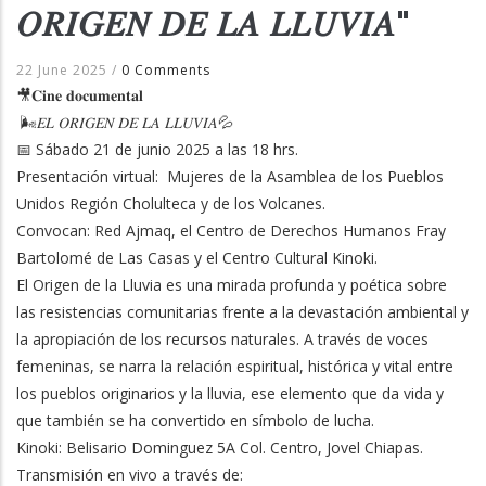
𝑂𝑅𝐼𝐺𝐸𝑁 𝐷𝐸 𝐿𝐴 𝐿𝐿𝑈𝑉𝐼𝐴"
22 June 2025
/
0 Comments
🎥𝐂𝐢𝐧𝐞 𝐝𝐨𝐜𝐮𝐦𝐞𝐧𝐭𝐚𝐥
🌬𝐸𝐿 𝑂𝑅𝐼𝐺𝐸𝑁 𝐷𝐸 𝐿𝐴 𝐿𝐿𝑈𝑉𝐼𝐴💦
📅 Sábado 21 de junio 2025 a las 18 hrs.
Presentación virtual: Mujeres de la Asamblea de los Pueblos
Unidos Región Cholulteca y de los Volcanes.
Convocan: Red Ajmaq, el Centro de Derechos Humanos Fray
Bartolomé de Las Casas y el Centro Cultural Kinoki.
El Origen de la Lluvia es una mirada profunda y poética sobre
las resistencias comunitarias frente a la devastación ambiental y
la apropiación de los recursos naturales. A través de voces
femeninas, se narra la relación espiritual, histórica y vital entre
los pueblos originarios y la lluvia, ese elemento que da vida y
que también se ha convertido en símbolo de lucha.
Kinoki: Belisario Dominguez 5A Col. Centro, Jovel Chiapas.
Transmisión en vivo a través de: