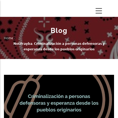
Skip
to
main
content
Blog
Home
-
Breadcrumb
𝗡𝗼𝘁𝗶𝗳𝗿𝗮𝘆𝗯𝗮. 𝗖𝗿𝗶𝗺𝗶𝗻𝗮𝗹𝗶𝘇𝗮𝗰𝗶𝗼́𝗻 𝗮 𝗽𝗲𝗿𝘀𝗼𝗻𝗮𝘀 𝗱𝗲𝗳𝗲𝗻𝘀𝗼𝗿𝗮𝘀 𝘆
𝗲𝘀𝗽𝗲𝗿𝗮𝗻𝘇𝗮 𝗱𝗲𝘀𝗱𝗲 𝗹𝗼𝘀 𝗽𝘂𝗲𝗯𝗹𝗼𝘀 𝗼𝗿𝗶𝗴𝗶𝗻𝗮𝗿𝗶𝗼𝘀