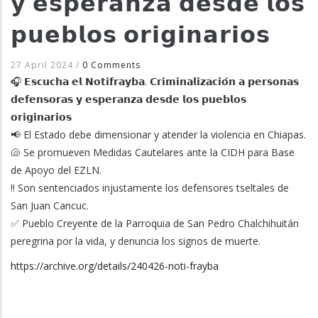
𝘆 𝗲𝘀𝗽𝗲𝗿𝗮𝗻𝘇𝗮 𝗱𝗲𝘀𝗱𝗲 𝗹𝗼𝘀
𝗽𝘂𝗲𝗯𝗹𝗼𝘀 𝗼𝗿𝗶𝗴𝗶𝗻𝗮𝗿𝗶𝗼𝘀
27 April 2024
/
0 Comments
🎧 𝗘𝘀𝗰𝘂𝗰𝗵𝗮 𝗲𝗹 𝗡𝗼𝘁𝗶𝗳𝗿𝗮𝘆𝗯𝗮. 𝗖𝗿𝗶𝗺𝗶𝗻𝗮𝗹𝗶𝘇𝗮𝗰𝗶𝗼́𝗻 𝗮 𝗽𝗲𝗿𝘀𝗼𝗻𝗮𝘀
𝗱𝗲𝗳𝗲𝗻𝘀𝗼𝗿𝗮𝘀 𝘆 𝗲𝘀𝗽𝗲𝗿𝗮𝗻𝘇𝗮 𝗱𝗲𝘀𝗱𝗲 𝗹𝗼𝘀 𝗽𝘂𝗲𝗯𝗹𝗼𝘀
𝗼𝗿𝗶𝗴𝗶𝗻𝗮𝗿𝗶𝗼𝘀
📢 El Estado debe dimensionar y atender la violencia en Chiapas.
🐚 Se promueven Medidas Cautelares ante la CIDH para Base
de Apoyo del EZLN.
‼ Son sentenciados injustamente los defensores tseltales de
San Juan Cancuc.
✅ Pueblo Creyente de la Parroquia de San Pedro Chalchihuitán
peregrina por la vida, y denuncia los signos de muerte.
https://archive.org/details/240426-noti-frayba