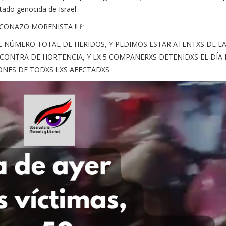
tado genocida de Israel.
LCONAZO MORENISTA ‼🚩
NÚMERO TOTAL DE HERIDOS, Y PEDIMOS ESTAR ATENTXS DE L
 CONTRA DE HORTENCIA, Y LX 5 COMPAÑERXS DETENIDXS EL DÍA 
ONES DE TODXS LXS AFECTADXS.