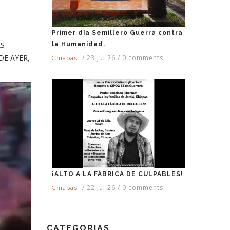
Primer día Semillero Guerra contra
AS
la Humanidad.
DE AYER,
/
23 Jul 26
/
0 comments
Chiapas
¡ALTO A LA FÁBRICA DE CULPABLES!
/
22 Jul 26
/
0 comments
Chiapas
CATEGORIAS