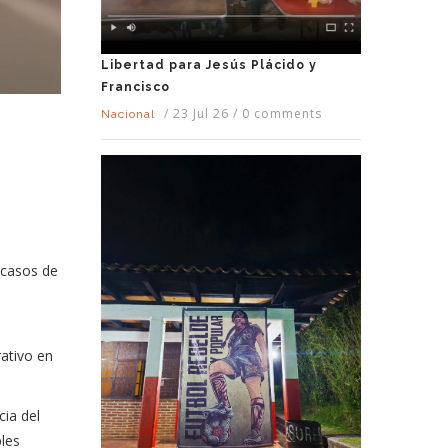
Libertad para Jesús Plácido y
Francisco
/
23 Jul 26
/
0 comments
Nacional
 casos de
rativo en
cia del
ples