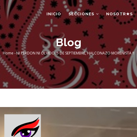
AIN
AVIGATION
INICIO
SECCIONES
NOSOTR★S
Blog
Home
-
NI PERDON NI OLVIDO. 5 DE SEPTIEMBRE, HALCONAZO MORENISTA ‼
Breadcrumb